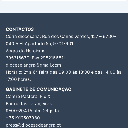
CONTACTOS
Cúria diocesana: Rua dos Canos Verdes, 127 – 9700-
040 A.H, Apartado 55, 9701-901
Angra do Heroísmo.
295216670; Fax 295216661;
diocese.angra@gmail.com
Horário: 2ª a 6ª feira das 09:00 às 13:00 e das 14:00 às
17:00 horas.
GABINETE DE COMUNICAÇÃO
Centro Pastoral Pio XII,
Bairro das Laranjeiras
9500-294 Ponta Delgada
+351912507980
press@diocesedeangra.pt