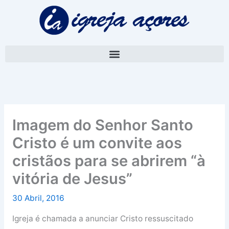
Skip
A
to
r
content
q
u
i
v
o
Imagem do Senhor Santo
Cristo é um convite aos
cristãos para se abrirem “à
vitória de Jesus”
30 Abril, 2016
Igreja é chamada a anunciar Cristo ressuscitado