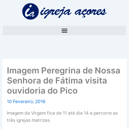
Skip
A
to
r
content
q
u
i
v
o
Imagem Peregrina de Nossa
Senhora de Fátima visita
ouvidoria do Pico
10 Fevereiro, 2016
Imagem da Virgem fica de 11 até dia 14 e percorre as
três igrejas matrizes