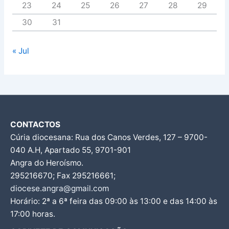
23
24
25
26
27
28
29
30
31
« Jul
CONTACTOS
Cúria diocesana: Rua dos Canos Verdes, 127 – 9700-
040 A.H, Apartado 55, 9701-901
Angra do Heroísmo.
295216670; Fax 295216661;
diocese.angra@gmail.com
Horário: 2ª a 6ª feira das 09:00 às 13:00 e das 14:00 às
17:00 horas.