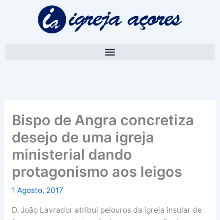
Skip
A
to
r
content
q
u
i
v
o
Bispo de Angra concretiza
desejo de uma igreja
ministerial dando
protagonismo aos leigos
1 Agosto, 2017
D. João Lavrador atribui pelouros da igreja insular de