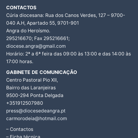
CONTACTOS
Cúria diocesana: Rua dos Canos Verdes, 127 – 9700-
040 A.H, Apartado 55, 9701-901
Angra do Heroísmo.
295216670; Fax 295216661;
diocese.angra@gmail.com
Horário: 2ª a 6ª feira das 09:00 às 13:00 e das 14:00 às
17:00 horas.
GABINETE DE COMUNICAÇÃO
Centro Pastoral Pio XII,
Bairro das Laranjeiras
9500-294 Ponta Delgada
+351912507980
press@diocesedeangra.pt
carmorodeia@hotmail.com
– Contactos
– Ficha técnica