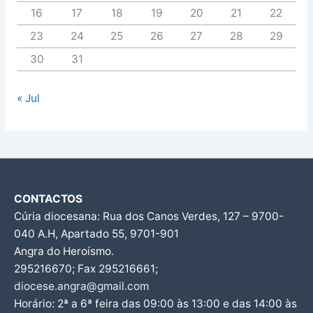
16
17
18
19
20
21
22
23
24
25
26
27
28
29
30
31
« Jul
CONTACTOS
Cúria diocesana: Rua dos Canos Verdes, 127 – 9700-
040 A.H, Apartado 55, 9701-901
Angra do Heroísmo.
295216670; Fax 295216661;
diocese.angra@gmail.com
Horário: 2ª a 6ª feira das 09:00 às 13:00 e das 14:00 às