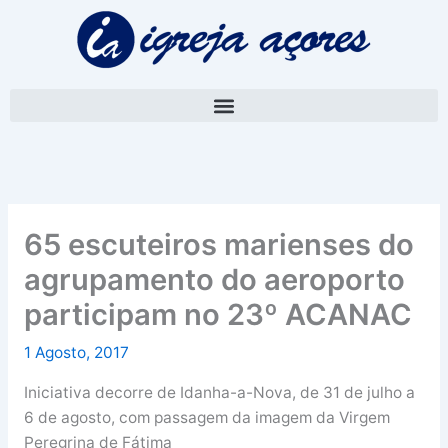
Skip
A
to
r
content
q
u
i
v
o
65 escuteiros marienses do
agrupamento do aeroporto
participam no 23º ACANAC
1 Agosto, 2017
Iniciativa decorre de Idanha-a-Nova, de 31 de julho a
6 de agosto, com passagem da imagem da Virgem
Peregrina de Fátima