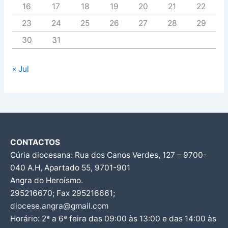
16
17
18
19
20
21
22
23
24
25
26
27
28
29
30
31
« Jul
CONTACTOS
Cúria diocesana: Rua dos Canos Verdes, 127 – 9700-
040 A.H, Apartado 55, 9701-901
Angra do Heroísmo.
295216670; Fax 295216661;
diocese.angra@gmail.com
Horário: 2ª a 6ª feira das 09:00 às 13:00 e das 14:00 às