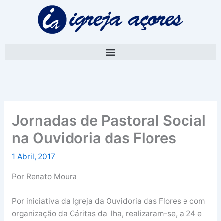
Skip
A
to
r
content
q
u
i
v
o
Jornadas de Pastoral Social
na Ouvidoria das Flores
1 Abril, 2017
Por Renato Moura
Por iniciativa da Igreja da Ouvidoria das Flores e com
organização da Cáritas da Ilha, realizaram-se, a 24 e