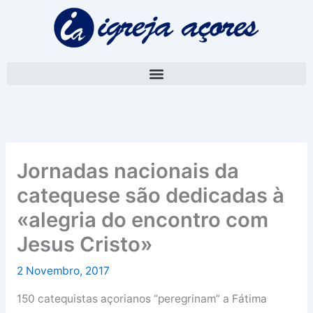
Skip
A
to
r
content
q
u
i
v
o
Jornadas nacionais da
catequese são dedicadas à
«alegria do encontro com
Jesus Cristo»
2 Novembro, 2017
150 catequistas açorianos “peregrinam” a Fátima