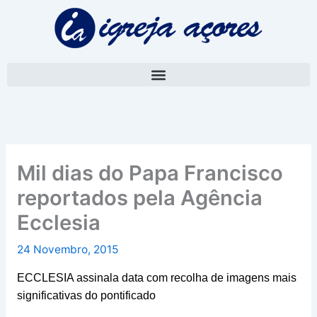
Skip
A
to
r
content
q
u
i
v
o
Mil dias do Papa Francisco
reportados pela Agência
Ecclesia
24 Novembro, 2015
ECCLESIA assinala data com recolha de imagens mais
significativas do pontificado