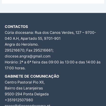
CONTACTOS
Cúria diocesana: Rua dos Canos Verdes, 127 – 9700-
040 A.H, Apartado 55, 9701-901
Angra do Heroísmo.
295216670; Fax 295216661;
diocese.angra@gmail.com
Horário: 2ª a 6ª feira das 09:00 às 13:00 e das 14:00 às
17:00 horas.
GABINETE DE COMUNICAÇÃO
Centro Pastoral Pio XII,
Bairro das Laranjeiras
9500-294 Ponta Delgada
+351912507980
press@diocesedeangra.pt