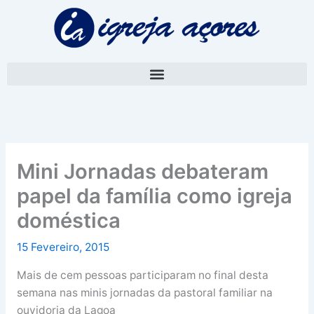
Skip
A
to
r
content
q
u
i
v
o
Mini Jornadas debateram
papel da família como igreja
doméstica
15 Fevereiro, 2015
Mais de cem pessoas participaram no final desta
semana nas minis jornadas da pastoral familiar na
ouvidoria da Lagoa