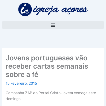
Skip
A
to
r
content
q
u
i
v
o
Jovens portugueses vão
receber cartas semanais
sobre a fé
15 Fevereiro, 2015
Campanha ZAP do Portal Cristo Jovem começa este
domingo