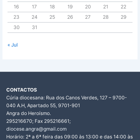
16
17
18
19
20
21
22
23
24
25
26
27
28
29
30
31
« Jul
CONTACTOS
Cúria diocesana: Rua dos Canos Verdes, 127 – 9700-
040 A.H, Apartado 55, 9701-901
Angra do Heroísmo.
295216670; Fax 295216661;
diocese.angra@gmail.com
Horário: 2ª a 6ª feira das 09:00 às 13:00 e das 14:00 às