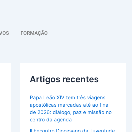
A
r
q
VOS
FORMAÇÃO
u
i
v
o
Artigos recentes
Papa Leão XIV tem três viagens
apostólicas marcadas até ao final
de 2026: diálogo, paz e missão no
centro da agenda
II Encontro Diocesano da Juventude