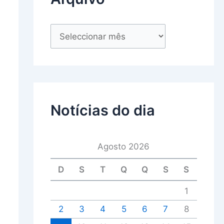
Notícias do dia
Agosto 2026
D
S
T
Q
Q
S
S
1
2
3
4
5
6
7
8