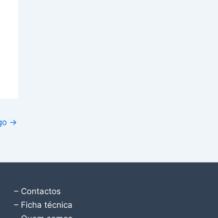
igo
→
– Contactos
– Ficha técnica