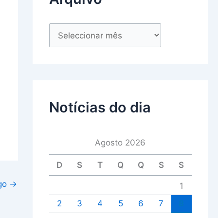
Notícias do dia
Agosto 2026
D
S
T
Q
Q
S
S
igo
→
1
2
3
4
5
6
7
8