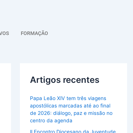
A
r
q
VOS
FORMAÇÃO
u
i
v
o
Artigos recentes
Papa Leão XIV tem três viagens
apostólicas marcadas até ao final
de 2026: diálogo, paz e missão no
centro da agenda
II Encontro Diocesano da Juventude