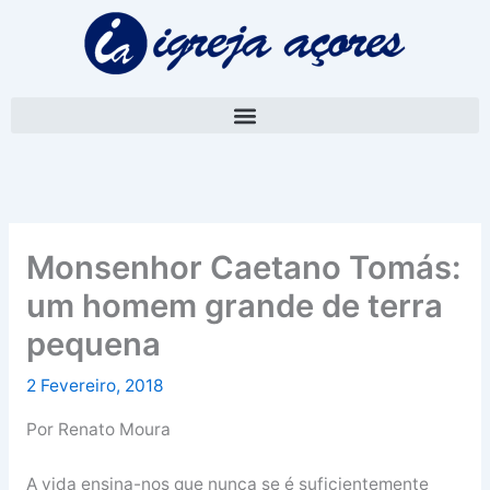
Skip
A
to
r
content
q
u
i
v
o
Monsenhor Caetano Tomás:
um homem grande de terra
pequena
2 Fevereiro, 2018
Por Renato Moura
A vida ensina-nos que nunca se é suficientemente