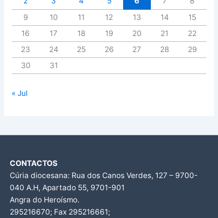
2
3
4
5
6
7
8
9
10
11
12
13
14
15
16
17
18
19
20
21
22
23
24
25
26
27
28
29
30
31
« Jul
CONTACTOS
Cúria diocesana: Rua dos Canos Verdes, 127 – 9700-
040 A.H, Apartado 55, 9701-901
Angra do Heroísmo.
295216670; Fax 295216661;