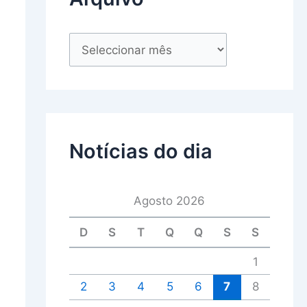
Notícias do dia
Agosto 2026
D
S
T
Q
Q
S
S
1
2
3
4
5
6
7
8