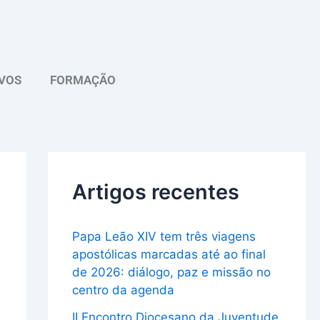
A
r
q
VOS
FORMAÇÃO
u
i
v
o
Artigos recentes
Papa Leão XIV tem três viagens
apostólicas marcadas até ao final
de 2026: diálogo, paz e missão no
centro da agenda
II Encontro Diocesano da Juventude