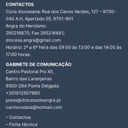
CONTACTOS
Cúria diocesana: Rua dos Canos Verdes, 127 – 9700-
040 A.H, Apartado 55, 9701-901
Angra do Heroísmo.
295216670; Fax 295216661;
diocese.angra@gmail.com
Horário: 2ª a 6ª feira das 09:00 às 13:00 e das 14:00 às
17:00 horas.
GABINETE DE COMUNICAÇÃO
Centro Pastoral Pio XII,
Bairro das Laranjeiras
9500-294 Ponta Delgada
+351912507980
press@diocesedeangra.pt
carmorodeia@hotmail.com
– Contactos
– Ficha técnica