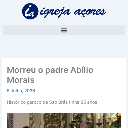
Skip
A
to
r
content
q
u
i
v
o
Morreu o padre Abílio
Morais
8 Julho, 2026
Histórico pároco de São Brás tinha 85 anos