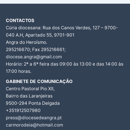
CONTACTOS
Cúria diocesana: Rua dos Canos Verdes, 127 – 9700-
040 A.H, Apartado 55, 9701-901
Angra do Heroísmo.
295216670; Fax 295216661;
diocese.angra@gmail.com
Horário: 2ª a 6ª feira das 09:00 às 13:00 e das 14:00 às
17:00 horas.
GABINETE DE COMUNICAÇÃO
Centro Pastoral Pio XII,
Bairro das Laranjeiras
9500-294 Ponta Delgada
+351912507980
press@diocesedeangra.pt
carmorodeia@hotmail.com