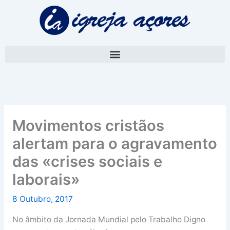
Skip
A
to
r
content
q
u
i
v
o
Movimentos cristãos
alertam para o agravamento
das «crises sociais e
laborais»
8 Outubro, 2017
No âmbito da Jornada Mundial pelo Trabalho Digno