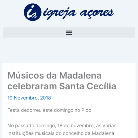
Skip
A
to
r
content
q
u
i
v
o
Músicos da Madalena
celebraram Santa Cecília
19 Novembro, 2018
Festa decorreu este domingo no Pico
No passado domingo, 18 de novembro, as várias
instituições musicais do concelho da Madalena,