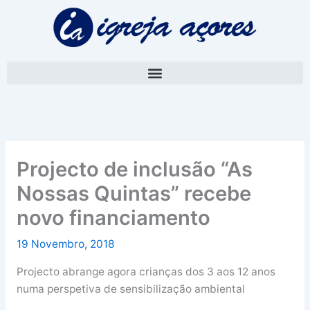
Skip
A
to
r
content
q
u
i
v
o
Projecto de inclusão “As
Nossas Quintas” recebe
novo financiamento
19 Novembro, 2018
Projecto abrange agora crianças dos 3 aos 12 anos
numa perspetiva de sensibilização ambiental