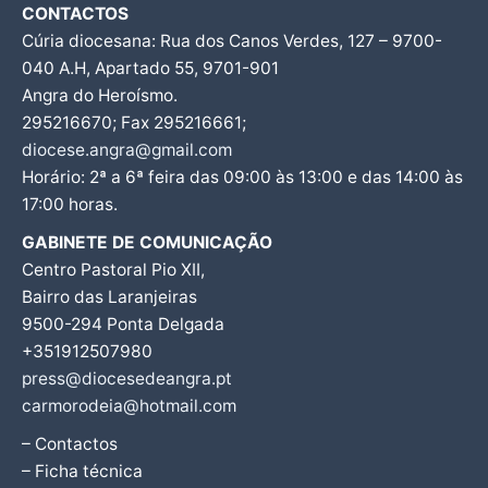
CONTACTOS
Cúria diocesana: Rua dos Canos Verdes, 127 – 9700-
040 A.H, Apartado 55, 9701-901
Angra do Heroísmo.
295216670; Fax 295216661;
diocese.angra@gmail.com
Horário: 2ª a 6ª feira das 09:00 às 13:00 e das 14:00 às
17:00 horas.
GABINETE DE COMUNICAÇÃO
Centro Pastoral Pio XII,
Bairro das Laranjeiras
9500-294 Ponta Delgada
+351912507980
press@diocesedeangra.pt
carmorodeia@hotmail.com
– Contactos
– Ficha técnica