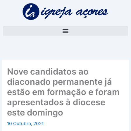
Skip
A
to
r
content
q
u
i
v
o
Nove candidatos ao
diaconado permanente já
estão em formação e foram
apresentados à diocese
este domingo
10 Outubro, 2021