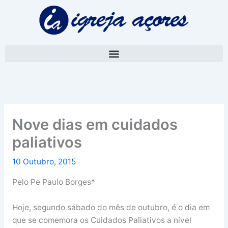
Skip
A
to
r
content
q
u
i
v
o
Nove dias em cuidados
paliativos
10 Outubro, 2015
Pelo Pe Paulo Borges*
Hoje, segundo sábado do mês de outubro, é o dia em
que se comemora os Cuidados Paliativos a nível