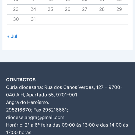
23
24
25
26
27
28
29
30
31
« Jul
CONTACTOS
Cúria diocesana: Rua dos Canos Verdes, 127 – 9700-
040 A.H, Apartado 55, 9701-901
Angra do Heroísmo.
295216670; Fax 295216661;
diocese.angra@gmail.com
Horário: 2ª a 6ª feira das 09:00 às 13:00 e das 14:00 às
17:00 horas.