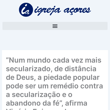
Skip
A
to
r
content
q
u
i
v
o
“Num mundo cada vez mais
secularizado, de distância
de Deus, a piedade popular
pode ser um remédio contra
a secularização e o
abandono da fé”, afirma