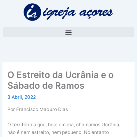
Skip
A
to
r
content
q
u
i
v
o
O Estreito da Ucrânia e o
Sábado de Ramos
8 Abril, 2022
Por Francisco Maduro Dias
O território a que, hoje em dia, chamamos Ucrânia,
não é nem estreito, nem pequeno. No entanto