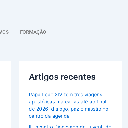
A
r
q
VOS
FORMAÇÃO
u
i
v
o
Artigos recentes
Papa Leão XIV tem três viagens
apostólicas marcadas até ao final
de 2026: diálogo, paz e missão no
centro da agenda
II Encontro Diocesano da Juventude