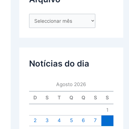
Notícias do dia
Agosto 2026
D
S
T
Q
Q
S
S
1
2
3
4
5
6
7
8