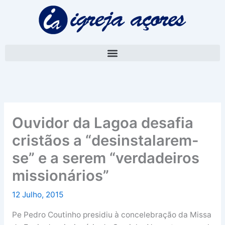
Skip
A
to
r
content
q
u
i
v
o
Ouvidor da Lagoa desafia
cristãos a “desinstalarem-
se” e a serem “verdadeiros
missionários”
12 Julho, 2015
Pe Pedro Coutinho presidiu à concelebração da Missa