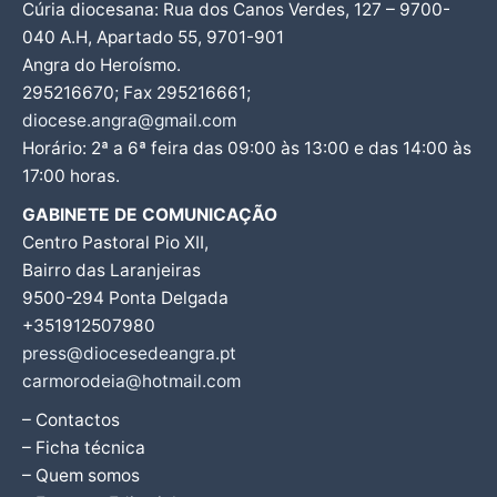
Cúria diocesana: Rua dos Canos Verdes, 127 – 9700-
040 A.H, Apartado 55, 9701-901
Angra do Heroísmo.
295216670; Fax 295216661;
diocese.angra@gmail.com
Horário: 2ª a 6ª feira das 09:00 às 13:00 e das 14:00 às
17:00 horas.
GABINETE DE COMUNICAÇÃO
Centro Pastoral Pio XII,
Bairro das Laranjeiras
9500-294 Ponta Delgada
+351912507980
press@diocesedeangra.pt
carmorodeia@hotmail.com
– Contactos
– Ficha técnica
– Quem somos