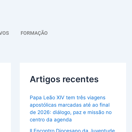
A
r
q
VOS
FORMAÇÃO
u
i
v
o
Artigos recentes
Papa Leão XIV tem três viagens
apostólicas marcadas até ao final
de 2026: diálogo, paz e missão no
centro da agenda
II Encontro Diocesano da Juventude