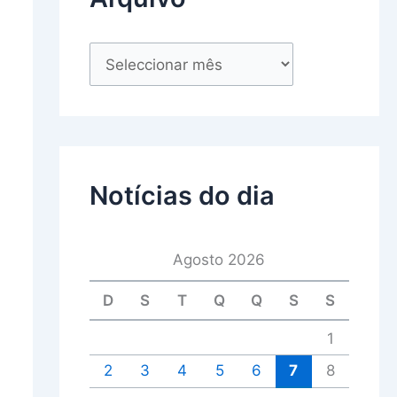
Notícias do dia
Agosto 2026
D
S
T
Q
Q
S
S
1
2
3
4
5
6
7
8