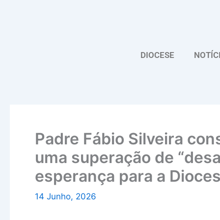
Skip
to
content
DIOCESE
NOTÍC
Padre Fábio Silveira co
uma superação de “desaf
esperança para a Dioce
14 Junho, 2026