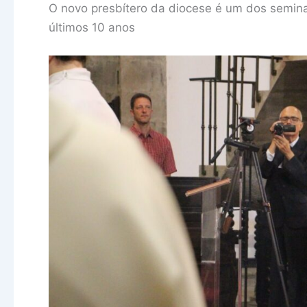
O novo presbítero da diocese é um dos semina
últimos 10 anos