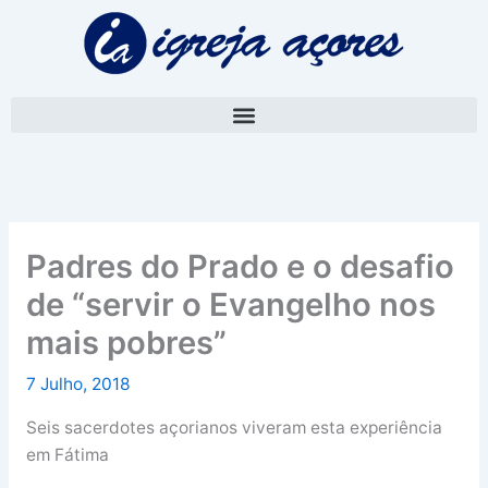
Skip
A
to
r
content
q
u
i
v
o
Padres do Prado e o desafio
de “servir o Evangelho nos
mais pobres”
7 Julho, 2018
Seis sacerdotes açorianos viveram esta experiência
em Fátima