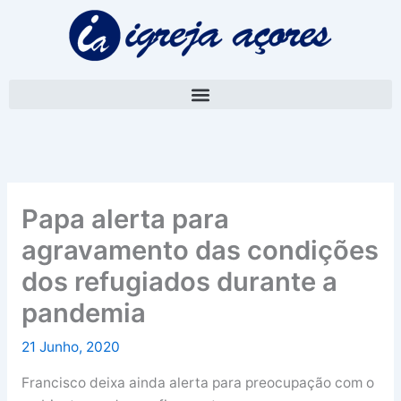
Skip
A
to
r
content
q
u
i
v
o
Papa alerta para
agravamento das condições
dos refugiados durante a
pandemia
21 Junho, 2020
Francisco deixa ainda alerta para preocupação com o