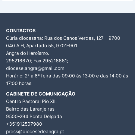
CONTACTOS
Cúria diocesana: Rua dos Canos Verdes, 127 – 9700-
040 A.H, Apartado 55, 9701-901
Angra do Heroísmo.
295216670; Fax 295216661;
diocese.angra@gmail.com
Horário: 2ª a 6ª feira das 09:00 às 13:00 e das 14:00 às
17:00 horas.
GABINETE DE COMUNICAÇÃO
Centro Pastoral Pio XII,
Bairro das Laranjeiras
9500-294 Ponta Delgada
+351912507980
press@diocesedeangra.pt