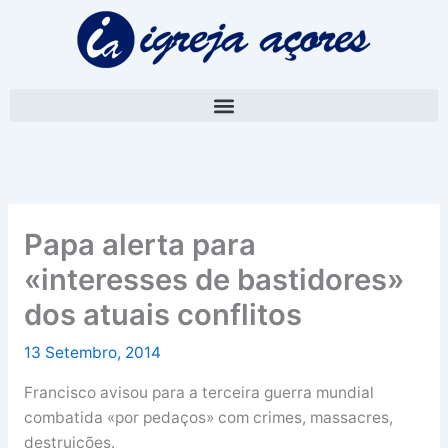
Skip
A
to
r
content
q
u
i
v
o
Papa alerta para
«interesses de bastidores»
dos atuais conflitos
13 Setembro, 2014
Francisco avisou para a terceira guerra mundial
combatida «por pedaços» com crimes, massacres,
destruições.