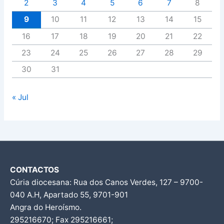
2
3
4
5
6
7
8
9
10
11
12
13
14
15
16
17
18
19
20
21
22
23
24
25
26
27
28
29
30
31
« Jul
CONTACTOS
Cúria diocesana: Rua dos Canos Verdes, 127 – 9700-
040 A.H, Apartado 55, 9701-901
Angra do Heroísmo.
295216670; Fax 295216661;