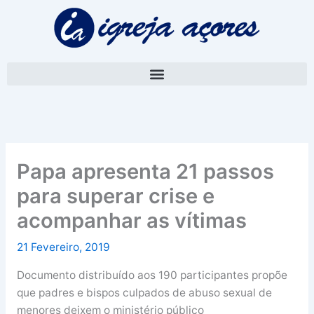
Skip
A
to
r
content
q
u
i
v
o
Papa apresenta 21 passos
para superar crise e
acompanhar as vítimas
21 Fevereiro, 2019
Documento distribuído aos 190 participantes propõe
que padres e bispos culpados de abuso sexual de
menores deixem o ministério público