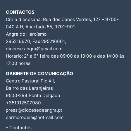
CONTACTOS
Cúria diocesana: Rua dos Canos Verdes, 127 – 9700-
040 A.H, Apartado 55, 9701-901
Angra do Heroísmo.
295216670; Fax 295216661;
diocese.angra@gmail.com
Horário: 2ª a 6ª feira das 09:00 às 13:00 e das 14:00 às
17:00 horas.
GABINETE DE COMUNICAÇÃO
Centro Pastoral Pio XII,
Bairro das Laranjeiras
9500-294 Ponta Delgada
+351912507980
press@diocesedeangra.pt
carmorodeia@hotmail.com
– Contactos