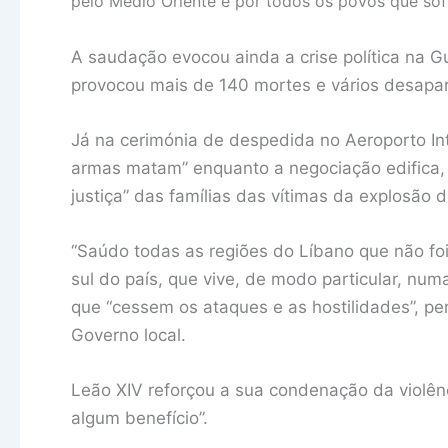
pelo Médio Oriente e por todos os povos que sofr
A saudação evocou ainda a crise política na 
provocou mais de 140 mortes e vários desapa
Já na cerimónia de despedida no Aeroporto Int
armas matam” enquanto a negociação edifica,
justiça” das famílias das vítimas da explosão d
“Saúdo todas as regiões do Líbano que não foi p
sul do país, que vive, de modo particular, numa
que “cessem os ataques e as hostilidades”, p
Governo local.
Leão XIV reforçou a sua condenação da violên
algum benefício”.