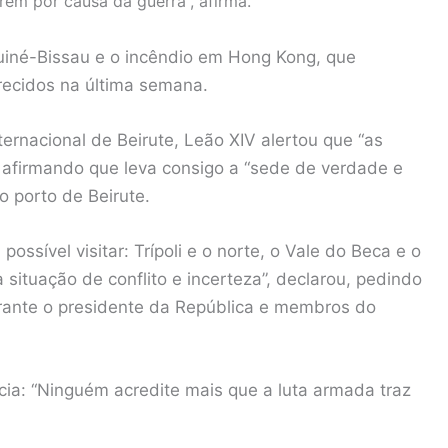
em por causa da guerra”, afirma.
Guiné-Bissau e o incêndio em Hong Kong, que
recidos na última semana.
ernacional de Beirute, Leão XIV alertou que “as
 afirmando que leva consigo a “sede de verdade e
o porto de Beirute.
ossível visitar: Trípoli e o norte, o Vale do Beca e o
 situação de conflito e incerteza”, declarou, pedindo
erante o presidente da República e membros do
cia: “Ninguém acredite mais que a luta armada traz