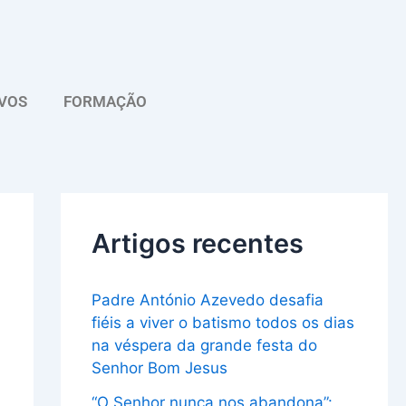
A
r
q
VOS
FORMAÇÃO
u
i
v
o
Artigos recentes
Padre António Azevedo desafia
fiéis a viver o batismo todos os dias
na véspera da grande festa do
Senhor Bom Jesus
“O Senhor nunca nos abandona”: