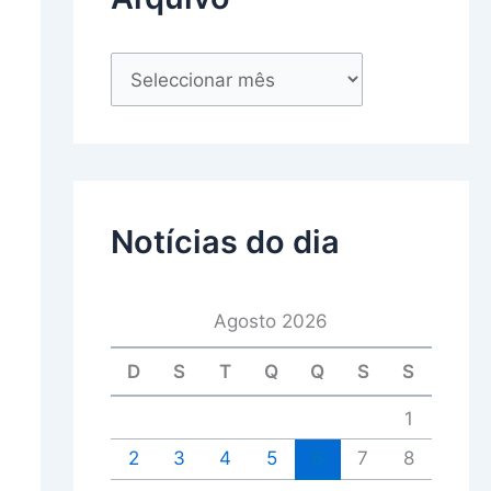
Notícias do dia
Agosto 2026
D
S
T
Q
Q
S
S
1
2
3
4
5
6
7
8