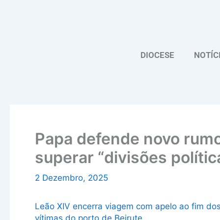
Skip
to
content
DIOCESE
NOTÍC
Papa defende novo rumo
superar “divisões política
2 Dezembro, 2025
Leão XIV encerra viagem com apelo ao fim dos 
vítimas do porto de Beirute