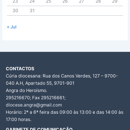
23
24
25
26
27
28
29
30
31
« Jul
CONTACTOS
Cúria diocesana: Rua dos Canos Verdes, 127 – 9700-
040 A.H, Apartado 55, 9701-901
Angra do Heroísmo.
295216670; Fax 295216661;
diocese.angra@gmail.com
Horário: 2ª a 6ª feira das 09:00 às 13:00 e das 14:00 às
17:00 horas.
GABINETE DE COMUNICAÇÃO