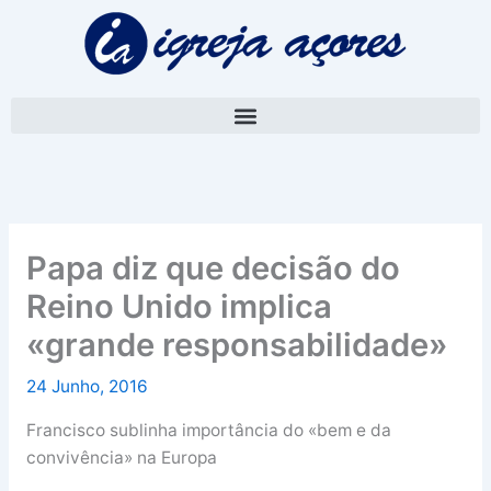
Skip
A
to
r
content
q
u
i
v
o
Papa diz que decisão do
Reino Unido implica
«grande responsabilidade»
24 Junho, 2016
Francisco sublinha importância do «bem e da
convivência» na Europa