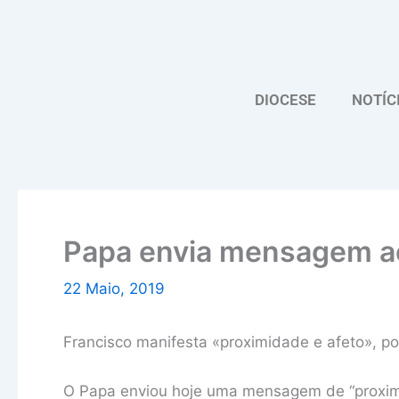
Skip
to
content
DIOCESE
NOTÍC
Papa envia mensagem ao
22 Maio, 2019
Francisco manifesta «proximidade e afeto», p
O Papa enviou hoje uma mensagem de “proximid