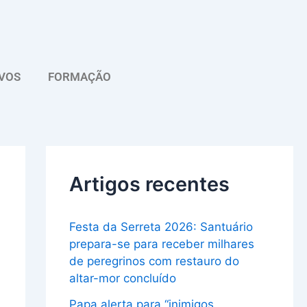
A
r
q
VOS
FORMAÇÃO
u
i
v
o
Artigos recentes
Festa da Serreta 2026: Santuário
prepara-se para receber milhares
de peregrinos com restauro do
altar-mor concluído
Papa alerta para “inimigos