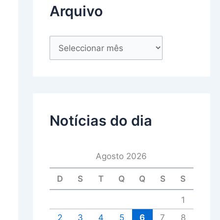
Arquivo
Notícias do dia
Agosto 2026
D
S
T
Q
Q
S
S
1
2
3
4
5
6
7
8