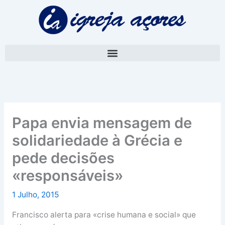
Skip
A
to
r
content
q
u
i
v
o
Papa envia mensagem de
solidariedade à Grécia e
pede decisões
«responsáveis»
1 Julho, 2015
Francisco alerta para «crise humana e social» que