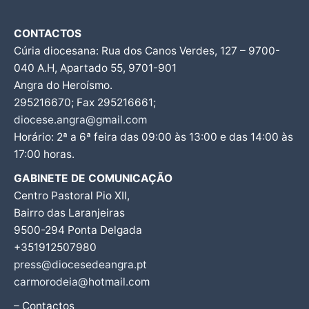
CONTACTOS
Cúria diocesana: Rua dos Canos Verdes, 127 – 9700-
040 A.H, Apartado 55, 9701-901
Angra do Heroísmo.
295216670; Fax 295216661;
diocese.angra@gmail.com
Horário: 2ª a 6ª feira das 09:00 às 13:00 e das 14:00 às
17:00 horas.
GABINETE DE COMUNICAÇÃO
Centro Pastoral Pio XII,
Bairro das Laranjeiras
9500-294 Ponta Delgada
+351912507980
press@diocesedeangra.pt
carmorodeia@hotmail.com
– Contactos