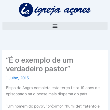
Skip
A
to
r
content
q
u
i
v
o
“É o exemplo de um
verdadeiro pastor”
1 Julho, 2015
Bispo de Angra completa esta terça feira 19 anos de
episcopado na diocese mais dispersa do país
“Um homem do povo”, “próximo”, “humilde”, “atento e