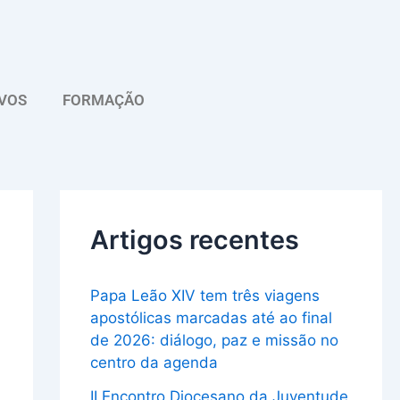
A
r
q
VOS
FORMAÇÃO
u
i
v
o
Artigos recentes
Papa Leão XIV tem três viagens
apostólicas marcadas até ao final
de 2026: diálogo, paz e missão no
centro da agenda
II Encontro Diocesano da Juventude