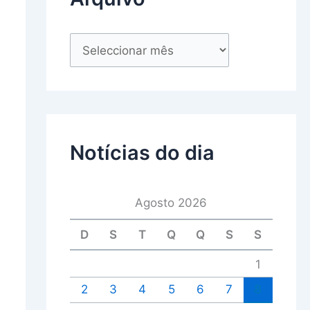
Notícias do dia
Agosto 2026
D
S
T
Q
Q
S
S
1
2
3
4
5
6
7
8