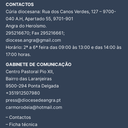
CONTACTOS
Cúria diocesana: Rua dos Canos Verdes, 127 – 9700-
040 A.H, Apartado 55, 9701-901
Angra do Heroísmo.
295216670; Fax 295216661;
diocese.angra@gmail.com
Horário: 2ª a 6ª feira das 09:00 às 13:00 e das 14:00 às
17:00 horas.
GABINETE DE COMUNICAÇÃO
Centro Pastoral Pio XII,
Bairro das Laranjeiras
9500-294 Ponta Delgada
+351912507980
press@diocesedeangra.pt
carmorodeia@hotmail.com
– Contactos
– Ficha técnica