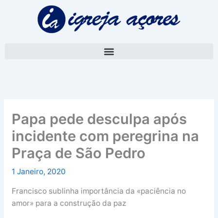
Skip
A
to
r
content
q
u
i
v
o
Papa pede desculpa após
incidente com peregrina na
Praça de São Pedro
1 Janeiro, 2020
Francisco sublinha importância da «paciência no
amor» para a construção da paz