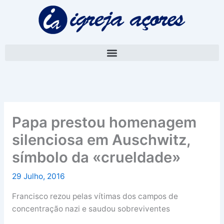
Skip
A
to
r
content
q
u
i
v
o
Papa prestou homenagem
silenciosa em Auschwitz,
símbolo da «crueldade»
29 Julho, 2016
Francisco rezou pelas vítimas dos campos de
concentração nazi e saudou sobreviventes