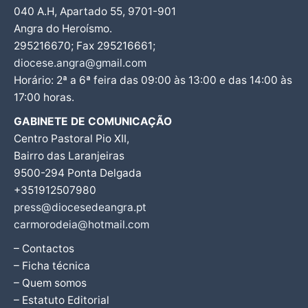
040 A.H, Apartado 55, 9701-901
Angra do Heroísmo.
295216670; Fax 295216661;
diocese.angra@gmail.com
Horário: 2ª a 6ª feira das 09:00 às 13:00 e das 14:00 às
17:00 horas.
GABINETE DE COMUNICAÇÃO
Centro Pastoral Pio XII,
Bairro das Laranjeiras
9500-294 Ponta Delgada
+351912507980
press@diocesedeangra.pt
carmorodeia@hotmail.com
– Contactos
– Ficha técnica
– Quem somos
– Estatuto Editorial