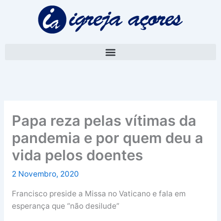
Skip
A
to
r
content
q
u
i
v
o
Papa reza pelas vítimas da
pandemia e por quem deu a
vida pelos doentes
2 Novembro, 2020
Francisco preside a Missa no Vaticano e fala em
esperança que “não desilude”