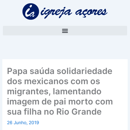
Skip
A
to
r
content
q
u
i
v
o
Papa saúda solidariedade
dos mexicanos com os
migrantes, lamentando
imagem de pai morto com
sua filha no Rio Grande
26 Junho, 2019