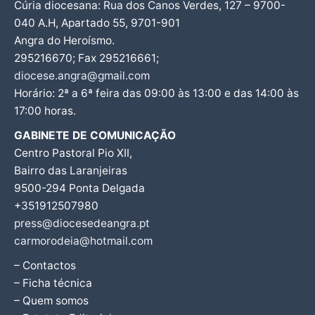
Cúria diocesana: Rua dos Canos Verdes, 127 – 9700-
040 A.H, Apartado 55, 9701-901
Angra do Heroísmo.
295216670; Fax 295216661;
diocese.angra@gmail.com
Horário: 2ª a 6ª feira das 09:00 às 13:00 e das 14:00 às
17:00 horas.
GABINETE DE COMUNICAÇÃO
Centro Pastoral Pio XII,
Bairro das Laranjeiras
9500-294 Ponta Delgada
+351912507980
press@diocesedeangra.pt
carmorodeia@hotmail.com
– Contactos
– Ficha técnica
– Quem somos