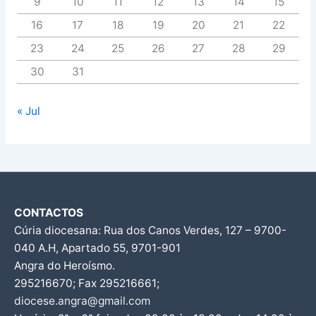
9
10
11
12
13
14
15
16
17
18
19
20
21
22
23
24
25
26
27
28
29
30
31
« Jul
CONTACTOS
Cúria diocesana: Rua dos Canos Verdes, 127 – 9700-
040 A.H, Apartado 55, 9701-901
Angra do Heroísmo.
295216670; Fax 295216661;
diocese.angra@gmail.com