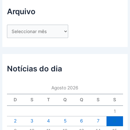
Arquivo
Notícias do dia
Agosto 2026
D
S
T
Q
Q
S
S
1
2
3
4
5
6
7
8