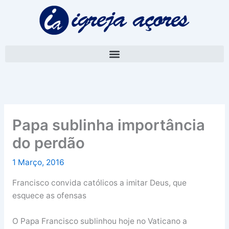
Skip
A
to
r
content
q
u
i
v
o
Papa sublinha importância
do perdão
1 Março, 2016
Francisco convida católicos a imitar Deus, que
esquece as ofensas
O Papa Francisco sublinhou hoje no Vaticano a