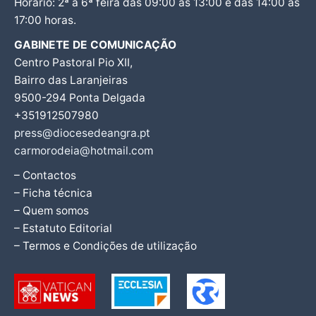
Horário: 2ª a 6ª feira das 09:00 às 13:00 e das 14:00 às
17:00 horas.
GABINETE DE COMUNICAÇÃO
Centro Pastoral Pio XII,
Bairro das Laranjeiras
9500-294 Ponta Delgada
+351912507980
press@diocesedeangra.pt
carmorodeia@hotmail.com
– Contactos
– Ficha técnica
– Quem somos
– Estatuto Editorial
– Termos e Condições de utilização