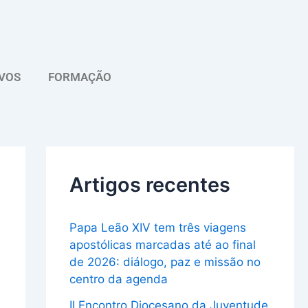
A
r
q
VOS
FORMAÇÃO
u
i
v
o
Artigos recentes
Papa Leão XIV tem três viagens
apostólicas marcadas até ao final
de 2026: diálogo, paz e missão no
centro da agenda
II Encontro Diocesano da Juventude