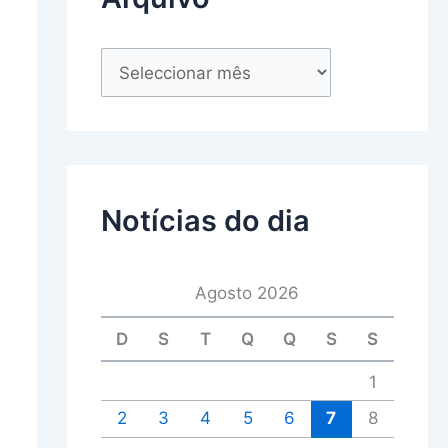
Notícias do dia
Agosto 2026
D
S
T
Q
Q
S
S
1
2
3
4
5
6
7
8