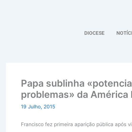
Skip
to
content
DIOCESE
NOTÍC
Papa sublinha «potencia
problemas» da América 
19 Julho, 2015
Francisco fez primeira aparição pública após v