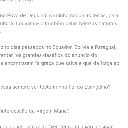
 no Povo de Deus em caminho naquelas terras, pela
cultura. Louvamo-lo também pelas belezas naturais
u.
 oito dias passados no Equador, Bolívia e Paraguai,
entar “os grandes desafios do anúncio do
ra encontrarem “a graça que salva e que dá força ao
possa sempre ser testemunho fiel do Evangelho”,
 intercessão da Virgem Maria”.
 de Jesus, capaz de “ver, ter compaixão, ensinar”.