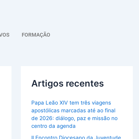
A
r
q
VOS
FORMAÇÃO
u
i
v
o
Artigos recentes
Papa Leão XIV tem três viagens
apostólicas marcadas até ao final
de 2026: diálogo, paz e missão no
centro da agenda
II Encontro Diocesano da Juventude