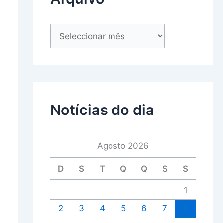
Notícias do dia
Agosto 2026
D
S
T
Q
Q
S
S
1
2
3
4
5
6
7
8