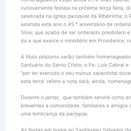
curiosamente festeja na próxima terça feira, d
celebrada na igreja paroquial da Ribeirinha; o
assinala este ano o 45.º aniversário de ordena
Silva, que acaba de ser ordenado presbítero 
da e que exerce o ministério em Providence, 
A título póstumo serão também homenageados,
Santuário do Santo Cristo; o Pe. Luís Cabral e
“por ter exercido o seu múnus sacerdotal dura
esta terra” refere a nota será, ainda, homena
Durante o jantar, que também servirá como an
presentes a comunidade, familiares e amig
uma lembrança da paróquia.
As festas em honra ao Santíssimo Salvador d