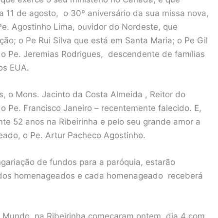
ia 11 de agosto, o 30º aniversário da sua missa nova,
 Pe. Agostinho Lima, ouvidor do Nordeste, que
ção; o Pe Rui Silva que está em Santa Maria; o Pe Gil
e o Pe. Jeremias Rodrigues, descendente de famílias
nos EUA.
 o Mons. Jacinto da Costa Almeida , Reitor do
 o Pe. Francisco Janeiro – recentemente falecido. E,
nte 52 anos na Ribeirinha e pelo seu grande amor a
geado, o Pe. Artur Pacheco Agostinho.
gariação de fundos para a paróquia, estarão
os dos homenageados e cada homenageado receberá
o Mundo, na Ribeirinha começaram ontem, dia 4 com