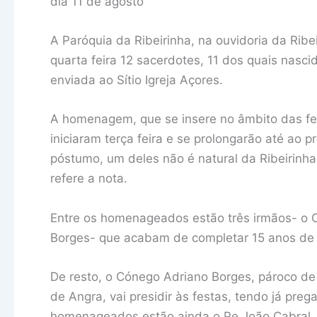
dia 11 de agosto
A Paróquia da Ribeirinha, na ouvidoria da Rib
quarta feira 12 sacerdotes, 11 dos quais nasc
enviada ao Sítio Igreja Açores.
A homenagem, que se insere no âmbito das fe
iniciaram terça feira e se prolongarão até ao pr
póstumo, um deles não é natural da Ribeirinha
refere a nota.
Entre os homenageados estão três irmãos- o 
Borges- que acabam de completar 15 anos de 
De resto, o Cónego Adriano Borges, pároco de
de Angra, vai presidir às festas, tendo já preg
homenageados estão ainda o Pe João Cabral, 