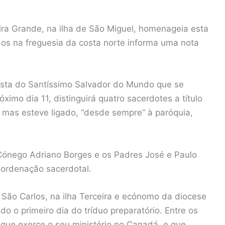
eira Grande, na ilha de São Miguel, homenageia esta
idos na freguesia da costa norte informa uma nota
sta do Santíssimo Salvador do Mundo que se
óximo dia 11, distinguirá quatro sacerdotes a título
 mas esteve ligado, “desde sempre” à paróquia,
Cónego Adriano Borges e os Padres José e Paulo
ordenação sacerdotal.
 São Carlos, na ilha Terceira e ecónomo da diocese
ado o primeiro dia do tríduo preparatório. Entre os
que exerce o seu ministério no Canadá, e que