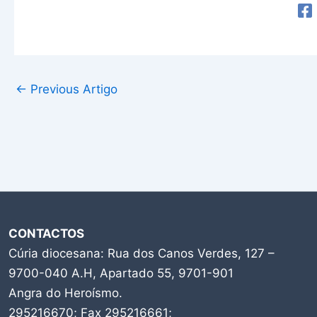
←
Previous Artigo
CONTACTOS
Cúria diocesana: Rua dos Canos Verdes, 127 –
9700-040 A.H, Apartado 55, 9701-901
Angra do Heroísmo.
295216670; Fax 295216661;