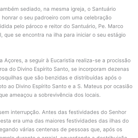
também sediado, na mesma igreja, o Santuário
á honrar o seu padroeiro com uma celebração
sidida pelo pároco e reitor do Santuário, Pe. Marco
 que se encontra na ilha para iniciar o seu estágio
 Açores, a seguir à Eucaristia realiza-se a procissão
roa do Divino Espírito Santo, se incorporam dezenas
osquilhas que são benzidas e distribuídas após o
o ao Divino Espírito Santo e a S. Mateus por ocasião
que ameaçou a sobrevivência dos locais.
sem interrupção. Antes das festividades do Senhor
esta era uma das maiores festividades das ilhas do
regando várias centenas de pessoas que, após os
templo durante o arraial, aguardando a destribuição