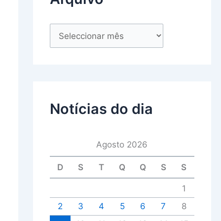
Notícias do dia
Agosto 2026
D
S
T
Q
Q
S
S
1
2
3
4
5
6
7
8