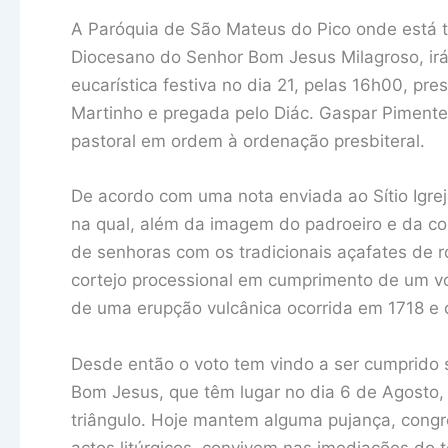
A Paróquia de São Mateus do Pico onde está 
Diocesano do Senhor Bom Jesus Milagroso, ir
eucarística festiva no dia 21, pelas 16h00, pre
Martinho e pregada pelo Diác. Gaspar Pimentel,
pastoral em ordem à ordenação presbiteral.
De acordo com uma nota enviada ao Sítio Igreja
na qual, além da imagem do padroeiro e da co
de senhoras com os tradicionais açafates de r
cortejo processional em cumprimento de um vot
de uma erupção vulcânica ocorrida em 1718 e 
Desde então o voto tem vindo a ser cumprido 
Bom Jesus, que têm lugar no dia 6 de Agosto, 
triângulo. Hoje mantem alguma pujança, cong
actos litúrgicos, convivem nas imediações do 