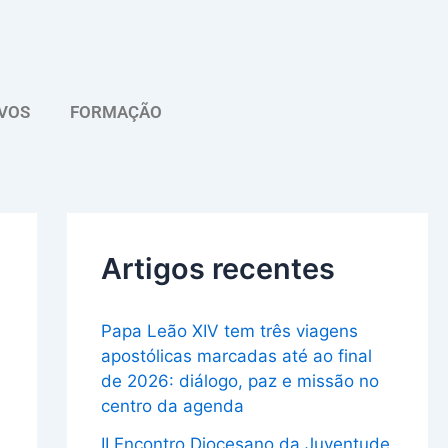
A
r
q
VOS
FORMAÇÃO
u
i
v
o
Artigos recentes
Papa Leão XIV tem três viagens
apostólicas marcadas até ao final
de 2026: diálogo, paz e missão no
centro da agenda
II Encontro Diocesano da Juventude