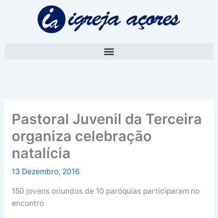
Skip
A
to
r
content
q
u
i
v
o
Pastoral Juvenil da Terceira
organiza celebração
natalícia
13 Dezembro, 2016
150 jovens oriundos de 10 paróquias participaram no
encontro