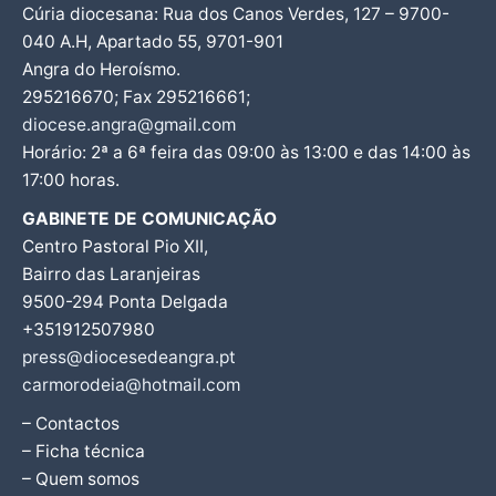
Cúria diocesana: Rua dos Canos Verdes, 127 – 9700-
040 A.H, Apartado 55, 9701-901
Angra do Heroísmo.
295216670; Fax 295216661;
diocese.angra@gmail.com
Horário: 2ª a 6ª feira das 09:00 às 13:00 e das 14:00 às
17:00 horas.
GABINETE DE COMUNICAÇÃO
Centro Pastoral Pio XII,
Bairro das Laranjeiras
9500-294 Ponta Delgada
+351912507980
press@diocesedeangra.pt
carmorodeia@hotmail.com
– Contactos
– Ficha técnica
– Quem somos