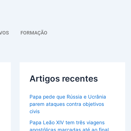
A
r
q
VOS
FORMAÇÃO
u
i
v
o
Artigos recentes
Papa pede que Rússia e Ucrânia
parem ataques contra objetivos
civis
Papa Leão XIV tem três viagens
apostólicas marcadas até ao final