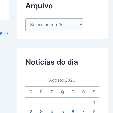
Arquivo
igo
→
Notícias do dia
Agosto 2026
D
S
T
Q
Q
S
S
1
2
3
4
5
6
7
8