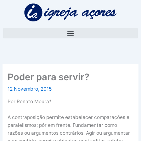
Skip
A
to
r
content
q
u
i
v
o
Poder para servir?
12 Novembro, 2015
Por Renato Moura*
A contraposição permite estabelecer comparações e
paralelismos; pôr em frente. Fundamentar como
razões ou argumentos contrários. Agir ou argumentar
num sentido, permite objectar, contraditar, refutar.