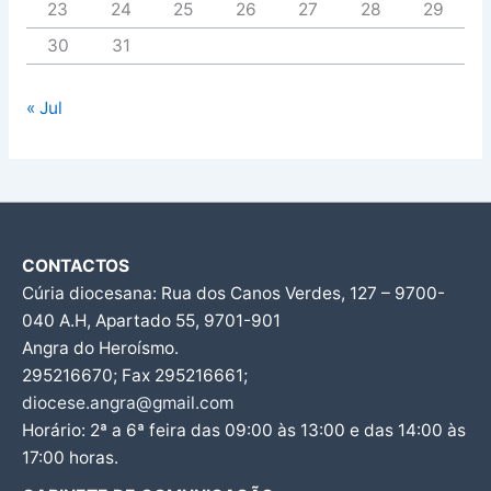
23
24
25
26
27
28
29
30
31
« Jul
CONTACTOS
Cúria diocesana: Rua dos Canos Verdes, 127 – 9700-
040 A.H, Apartado 55, 9701-901
Angra do Heroísmo.
295216670; Fax 295216661;
diocese.angra@gmail.com
Horário: 2ª a 6ª feira das 09:00 às 13:00 e das 14:00 às
17:00 horas.