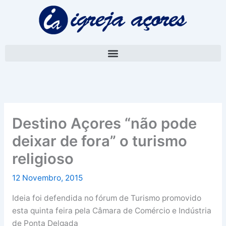
Skip
A
to
r
content
q
u
i
v
o
Destino Açores “não pode
deixar de fora” o turismo
religioso
12 Novembro, 2015
Ideia foi defendida no fórum de Turismo promovido
esta quinta feira pela Câmara de Comércio e Indústria
de Ponta Delgada