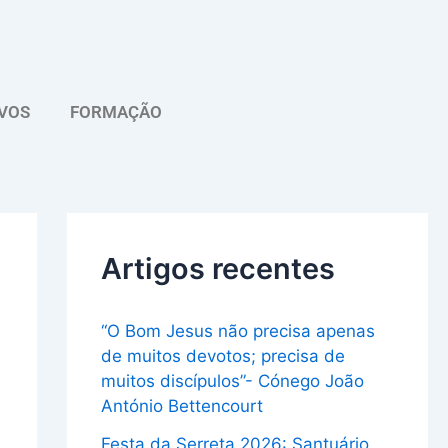
A
r
q
VOS
FORMAÇÃO
u
i
v
o
Artigos recentes
“O Bom Jesus não precisa apenas
de muitos devotos; precisa de
muitos discípulos”- Cónego João
António Bettencourt
Festa da Serreta 2026: Santuário