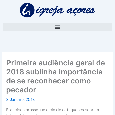
Skip
A
to
r
content
q
u
i
v
o
Primeira audiência geral de
2018 sublinha importância
de se reconhecer como
pecador
3 Janeiro, 2018
Francisco prossegue ciclo de catequeses sobre a