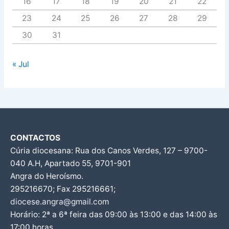
16
17
18
19
20
21
22
23
24
25
26
27
28
29
30
31
« Jul
CONTACTOS
Cúria diocesana: Rua dos Canos Verdes, 127 – 9700-
040 A.H, Apartado 55, 9701-901
Angra do Heroísmo.
295216670; Fax 295216661;
diocese.angra@gmail.com
Horário: 2ª a 6ª feira das 09:00 às 13:00 e das 14:00 às
17:00 horas.