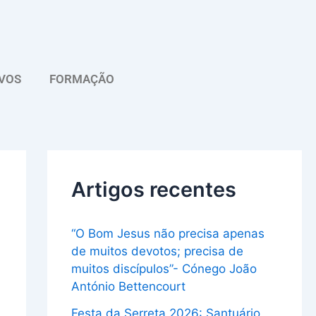
A
r
q
VOS
FORMAÇÃO
u
i
v
o
Artigos recentes
“O Bom Jesus não precisa apenas
de muitos devotos; precisa de
muitos discípulos”- Cónego João
António Bettencourt
Festa da Serreta 2026: Santuário