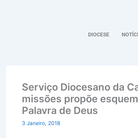
Skip
to
content
DIOCESE
NOTÍC
Serviço Diocesano da C
missões propõe esquema 
Palavra de Deus
3 Janeiro, 2018