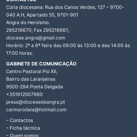
Cúria diocesana: Rua dos Canos Verdes, 127 – 9700-
040 A.H, Apartado 55, 9701-901
Angra do Heroísmo.
295216670; Fax 295216661;
diocese.angra@gmail.com
Horário: 2ª a 6ª feira das 09:00 às 13:00 e das 14:00 às
17:00 horas.
GABINETE DE COMUNICAÇÃO
Centro Pastoral Pio XII,
Bairro das Laranjeiras
9500-294 Ponta Delgada
+351912507980
press@diocesedeangra.pt
carmorodeia@hotmail.com
– Contactos
– Ficha técnica
– Quem somos