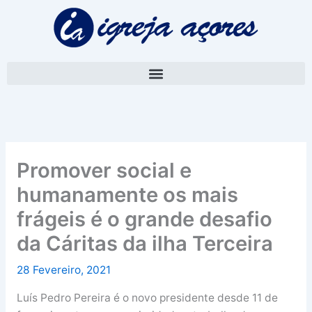
Skip
A
to
r
content
q
u
i
v
o
Promover social e
humanamente os mais
frágeis é o grande desafio
da Cáritas da ilha Terceira
28 Fevereiro, 2021
Luís Pedro Pereira é o novo presidente desde 11 de